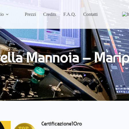
io
Prezzi
Credits
F.A.Q.
Contatti
rella Mannoia – Mari
Certificazione
1
Oro