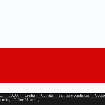
zi
F.A.Q.
Credits
Contatti
Termini e condizioni
Cookie
stering - Online Mastering