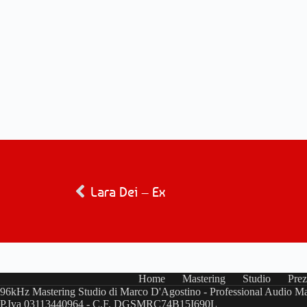
Lara Dei – Ex
Home
Mastering
Studio
Prez
96kHz Mastering Studio di Marco D'Agostino - Professional Audio Ma
P.Iva 03113440964 - C.F. DGSMRC74B15I690L