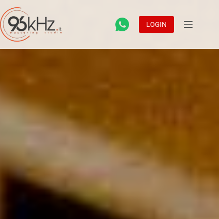
LOGIN