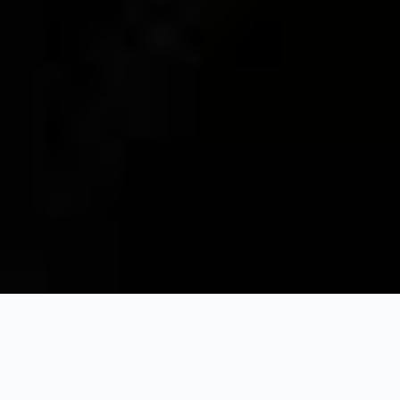
El Mastering
Si has venido a leer este FAQ seguro que no estás de