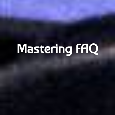
Mastering FAQ