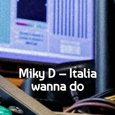
Miky D – Italia
wanna do