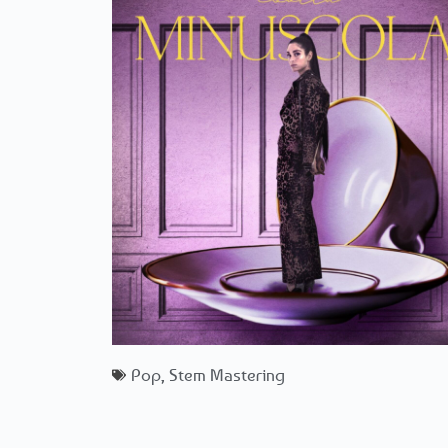
Pop
,
Stem Mastering