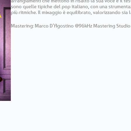
arrangiamenti che mettono in risalto la sua voce e il tes
sono quelle tipiche del pop italiano, con una strumenta
più ritmiche. Il mixaggio è equilibrato, valorizzando sia
Mastering: Marco D’Agostino @96kHz Mastering Studio