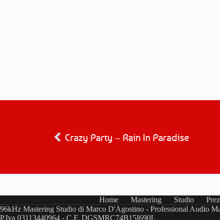
Crazy Party – Rain In Paradise
Home
Mastering
Studio
Prez
96kHz Mastering Studio di Marco D'Agostino - Professional Audio Ma
P.Iva 03113440964 - C.F. DGSMRC74B15I690L