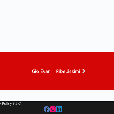
Gio Evan – Ribellissimi
 Policy (UE)