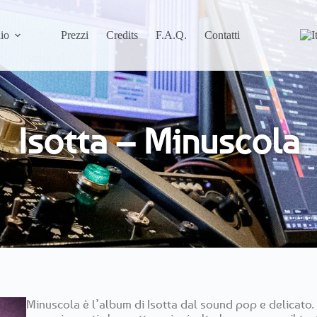
io
Prezzi
Credits
F.A.Q.
Contatti
Isotta – Minuscola
Minuscola è l’album di Isotta dal sound pop e delicato. 