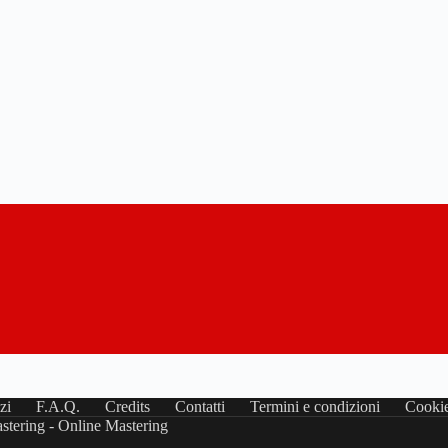
zi
F.A.Q.
Credits
Contatti
Termini e condizioni
Cookie
stering - Online Mastering