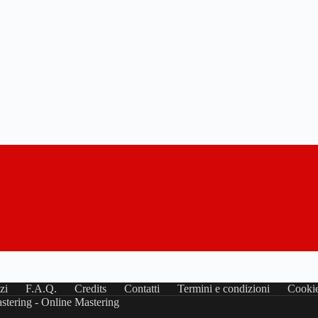
zi
F.A.Q.
Credits
Contatti
Termini e condizioni
Cookie
stering - Online Mastering