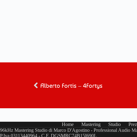
Alberto Fortis – 4Fortys
Home
Mastering
Studio
Prez
96kHz Mastering Studio di Marco D'Agostino - Professional Audio Ma
P.Iva 03113440964 - C.F. DGSMRC74B15I690L