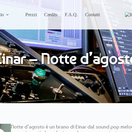
io
Prezzi
Credits
F.A.Q.
Contatti
Einar – Notte d’agost
Notte d’agosto è un brano di Einar dal sound pop melodi