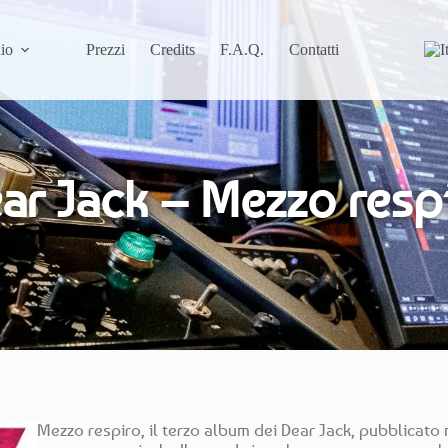
io
Prezzi
Credits
F.A.Q.
Contatti
ar Jack – Mezzo resp
Mezzo respiro, il terzo album dei Dear Jack, pubblicato