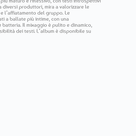
iù maturo e riflessivo, con testi introspettivi
a diversi produttori, mira a valorizzare le
 e l’affiatamento del gruppo. Le
ti a ballate più intime, con una
 batteria. Il mixaggio è pulito e dinamico,
ibilità dei testi. L’album è disponibile su