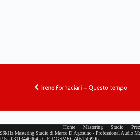
Irene Fornaciari – Questo tempo
Home
Mastering
Studio
Prez
96kHz Mastering Studio di Marco D'Agostino - Professional Audio Ma
P.Iva 03113440964 - C.F. DGSMRC74B15I690L