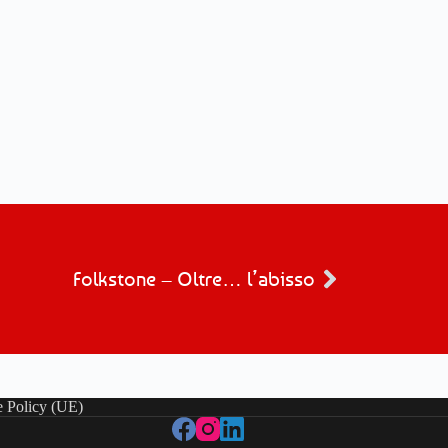
Folkstone – Oltre… l’abisso
 Policy (UE)