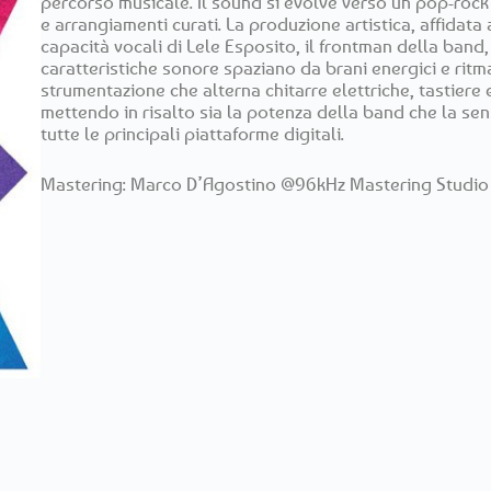
percorso musicale. Il sound si evolve verso un pop-rock p
e arrangiamenti curati. La produzione artistica, affidata 
capacità vocali di Lele Esposito, il frontman della band,
caratteristiche sonore spaziano da brani energici e ritma
strumentazione che alterna chitarre elettriche, tastiere e
mettendo in risalto sia la potenza della band che la sens
tutte le principali piattaforme digitali.
Mastering: Marco D’Agostino @96kHz Mastering Studio