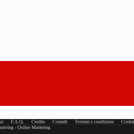
zi
F.A.Q.
Credits
Contatti
Termini e condizioni
Cookie
stering - Online Mastering