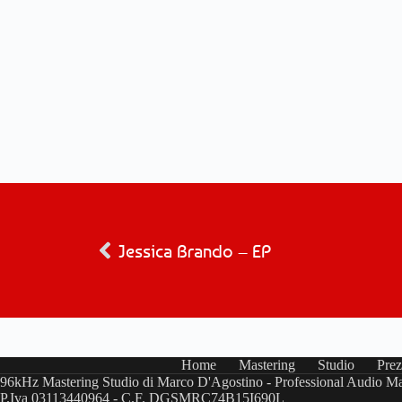
Jessica Brando – EP
Home
Mastering
Studio
Prez
96kHz Mastering Studio di Marco D'Agostino - Professional Audio Ma
P.Iva 03113440964 - C.F. DGSMRC74B15I690L