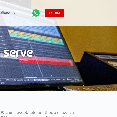
LOGIN
 serve
009 che mescola elementi pop e jazz. La