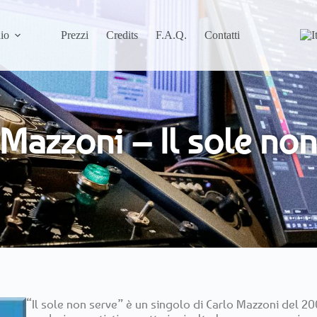
io
Prezzi
Credits
F.A.Q.
Contatti
 Mazzoni – Il sole non
“Il sole non serve” è un singolo di Carlo Mazzoni del 2