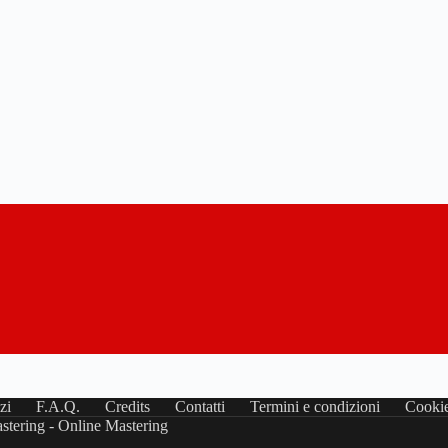
zi
F.A.Q.
Credits
Contatti
Termini e condizioni
Cookie
stering - Online Mastering