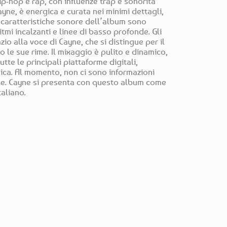
hip-hop e rap, con influenze trap e sonorità
yne, è energica e curata nei minimi dettagli,
e caratteristiche sonore dell’album sono
itmi incalzanti e linee di basso profonde. Gli
io alla voce di Cayne, che si distingue per il
o le sue rime. Il mixaggio è pulito e dinamico,
tte le principali piattaforme digitali,
ica. Al momento, non ci sono informazioni
ile. Cayne si presenta con questo album come
aliano.