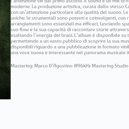
l’attenzione sin dal primo ascolto. Il sound è un mix di 
moderne. La produzione artistica, curata dallo stesso Ca
con un’attenzione particolare alla qualità del suono. L
uniche: le strumentali sono potenti e coinvolgenti, con r
arrangiamenti sono essenziali ma efficaci, lasciando spaz
suo flow e la sua capacità di raccontare storie attravers
esaltando l’energia dei brani. L’album è disponibile su tu
permettendo a un vasto pubblico di scoprire la sua mus
disponibili riguardo a una pubblicazione in formato vin
una voce nuova e interessante nel panorama musicale it
Mastering: Marco D’Agostino @96kHz Mastering Studio