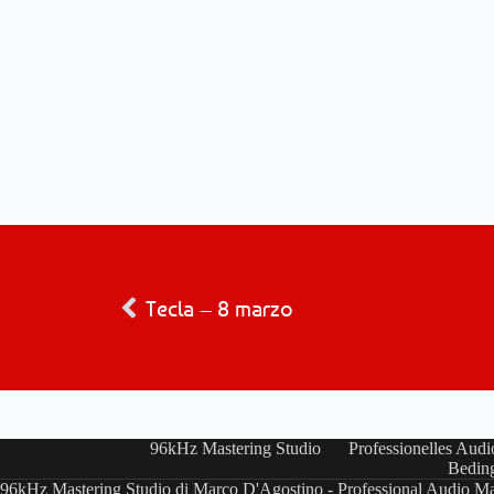
Tecla – 8 marzo
96kHz Mastering Studio
Professionelles Audi
Bedin
96kHz Mastering Studio di Marco D'Agostino - Professional Audio Ma