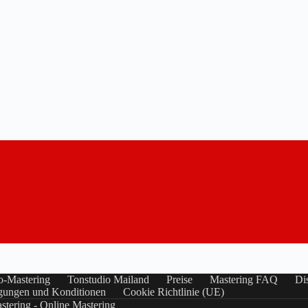
o-Mastering
Tonstudio Mailand
Preise
Mastering FAQ
Di
gungen und Konditionen
Cookie Richtlinie (UE)
stering - Online Mastering