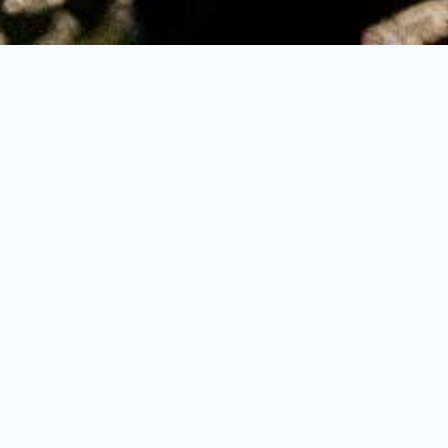
Cookie-Richtlinie
Gültig ab: 19. Februar 2024 Letzte Aktualisierung: 19.
Februar 2024
Was sind Cookies?
In dieser Cookie-Richtlinie wird erklärt, was Cookies sind
und wie wir sie verwenden, welche Arten von Cookies wir
verwenden, welche Informationen wir mit Hilfe von
Cookies sammeln und wie diese Informationen verwendet
werden, und wie Sie Ihre Cookie-Einstellungen
verwalten.Cookies sind kleine Textdateien, die dazu
dienen, kleine Informationen zu speichern. Sie werden auf
Ihrem Gerät gespeichert, wenn die Website über Ihren
Browser geladen wird. Diese Cookies helfen uns, die
Website ordnungsgemäß zu betreiben, sie sicherer zu
machen, die Benutzerfreundlichkeit zu verbessern, zu
verstehen, wie die Website funktioniert, und zu